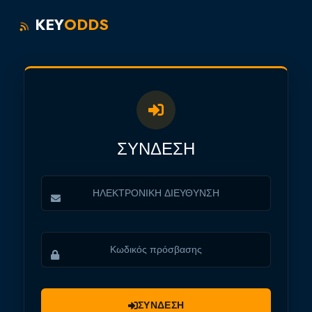
KEY
ODDS
ΣΎΝΔΕΣΗ
ΣΥΝΔΕΣΗ