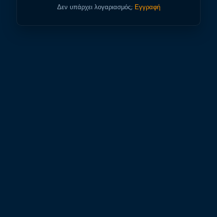
Δεν υπάρχει λογαριασμός;
Εγγραφή