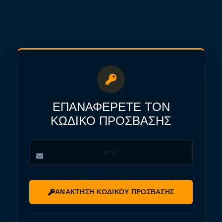
ΕΠΑΝΑΦΈΡΕΤΕ ΤΟΝ
ΚΩΔΙΚΌ ΠΡΌΣΒΑΣΗΣ
ΑΝΆΚΤΗΣΗ ΚΩΔΙΚΟΎ ΠΡΌΣΒΑΣΗΣ