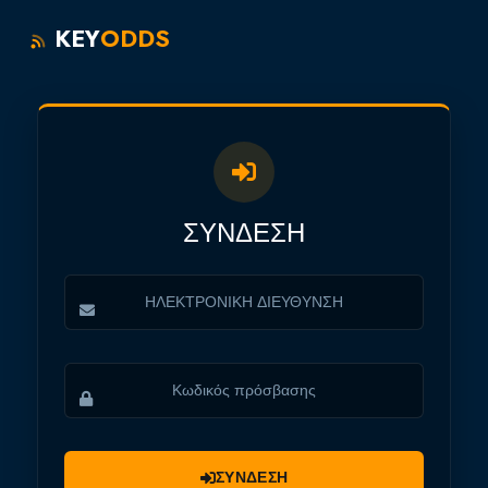
KEY
ODDS
ΣΎΝΔΕΣΗ
ΣΥΝΔΕΣΗ