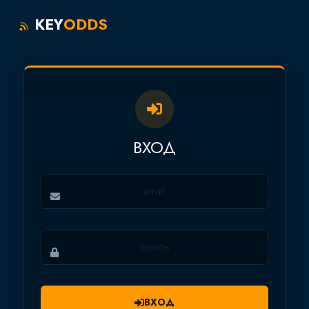
KEY
ODDS
ВХОД
ВХОД