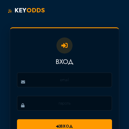
KEY
ODDS
ВХОД
ВХОД