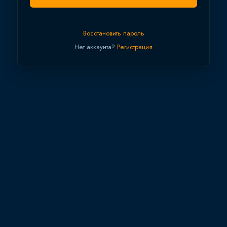
Восстановить пароль
Нет аккаунта?
Регистрация