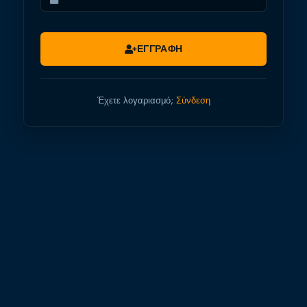
ΕΓΓΡΑΦΗ
Έχετε λογαριασμό;
Σύνδεση