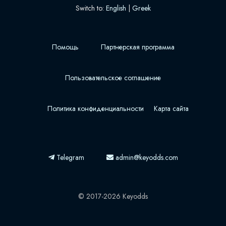
Switch to:
English
|
Greek
Помощь
Партнерская программа
Пользовательское соглашение
Политика конфиденциальности
Карта сайта
Telegram
admin
@
keyodds
.
com
© 2017-2026 Keyodds