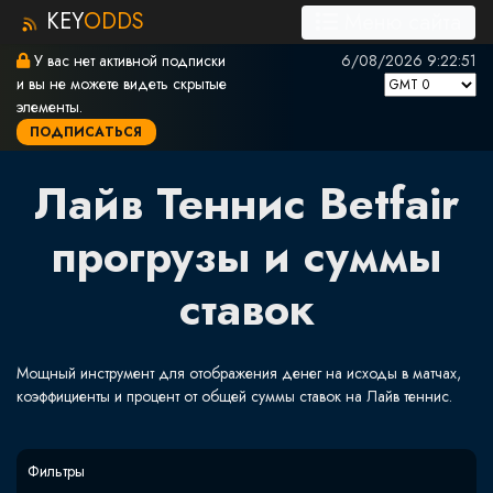
KEY
ODDS
Меню сайта
У вас нет активной подписки
6/08/2026 9:22:51
и вы не можете видеть скрытые
элементы.
ПОДПИСАТЬСЯ
Лайв Теннис Betfair
прогрузы и суммы
ставок
Мощный инструмент для отображения денег на исходы в матчах,
коэффициенты и процент от общей суммы ставок на Лайв теннис.
Фильтры