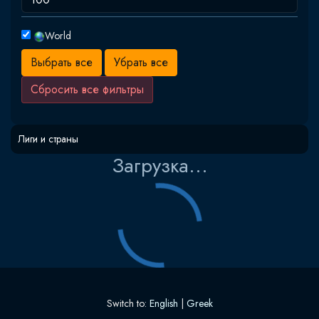
World
Лиги и страны
Загрузка...
Switch to:
English
|
Greek