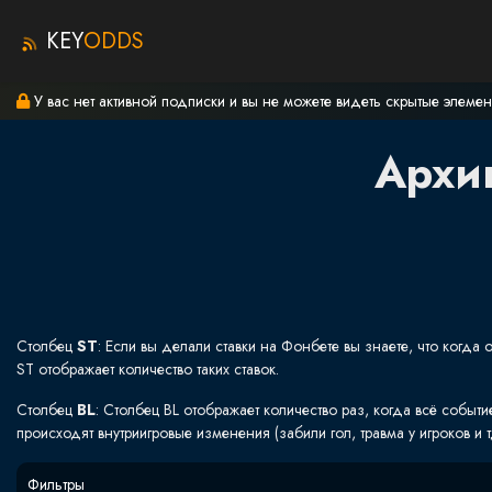
KEY
ODDS
У вас нет активной подписки и вы не можете видеть скрытые элемен
Архи
Столбец
ST
: Если вы делали ставки на Фонбете вы знаете, что когда
ST отображает количество таких ставок.
Столбец
BL
: Столбец BL отображает количество раз, когда всё событ
происходят внутриигровые изменения (забили гол, травма у игроков и т
Фильтры