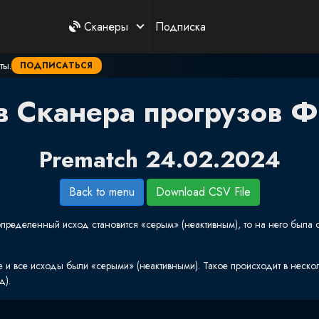
Сканеры
Подписка
ты.
ПОДПИСАТЬСЯ
в Сканера прогрузов Ф
Prematch
24.02.2024
Back to menu
Download CSV File
 определенный исход становится «серым» (неактивным), то на него была
ие и все исходы были «серыми» (неактивными). Такое происходит в неско
д).