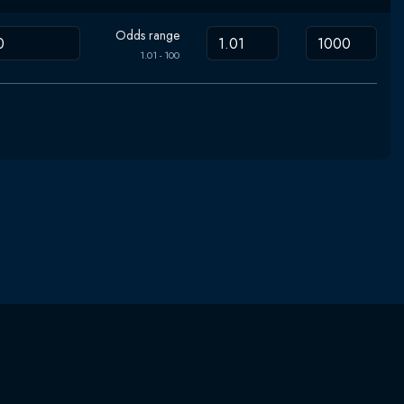
Odds range
1.01 - 100