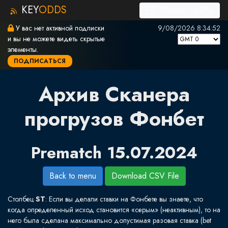
KEY
ODDS
Меню сайта
У вас нет активной подписки
9/08/2026 8:34:52
и вы не можете видеть скрытые
элементы.
ПОДПИСАТЬСЯ
Архив Сканера
прогрузов Фонбет
Prematch
15.07.2024
Back to menu
Download CSV File
Столбец
ST
: Если вы делали ставки на Фонбете вы знаете, что
когда определенный исход становится «серым» (неактивным), то на
него была сделана максимально допустимая разовая ставка (bet