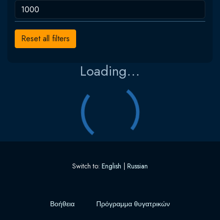
Loading...
Switch to:
English
|
Russian
Βοήθεια
Πρόγραμμα θυγατρικών