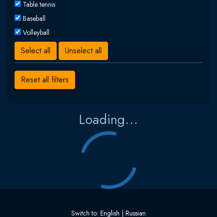
Table tennis
Baseball
Volleyball
Loading...
Switch to:
English
|
Russian