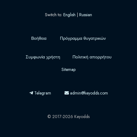
Switch to:
English
|
Russian
Βοήθεια
Πρόγραμμα θυγατρικών
Συμφωνία χρήστη
Πολιτική απορρήτου
Sitemap
Telegram
admin
@
keyodds
.
com
© 2017-2026 Keyodds