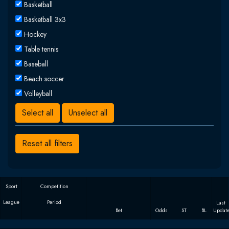
Basketball
Basketball 3x3
Hockey
Table tennis
Baseball
Beach soccer
Volleyball
Sport
Competition
League
Period
Last
Bet
Odds
ST
BL
Updat