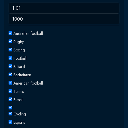
Australian football
Rugby
Boxing
Football
Billiard
Badminton
American football
Tennis
Futsal
Cycling
Esports