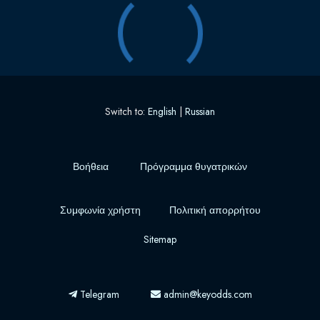
Switch to:
English
|
Russian
Βοήθεια
Πρόγραμμα θυγατρικών
Συμφωνία χρήστη
Πολιτική απορρήτου
Sitemap
Telegram
admin
@
keyodds
.
com