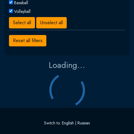
Baseball
Volleyball
Loading...
Switch to:
English
|
Russian