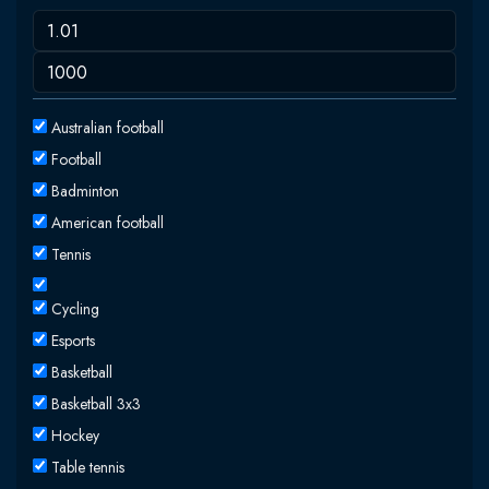
Australian football
Football
Badminton
American football
Tennis
Cycling
Esports
Basketball
Basketball 3x3
Hockey
Table tennis