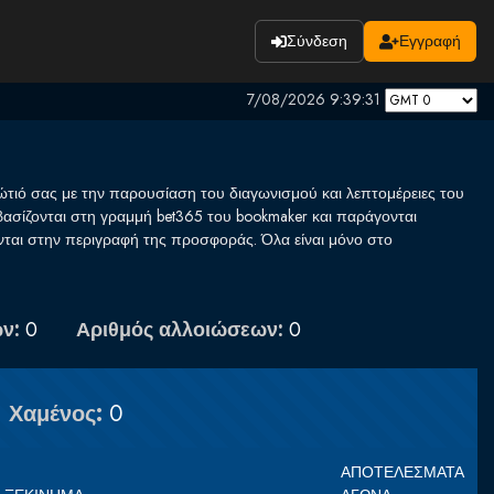
Σύνδεση
Εγγραφή
7/08/2026 9:39:31
τιό σας με την παρουσίαση του διαγωνισμού και λεπτομέρειες του
σίζονται στη γραμμή bet365 του bookmaker και παράγονται
ται στην περιγραφή της προσφοράς. Όλα είναι μόνο στο
ών:
0
Αριθμός αλλοιώσεων:
0
Χαμένος:
0
ΑΠΟΤΕΛΈΣΜΑΤΑ