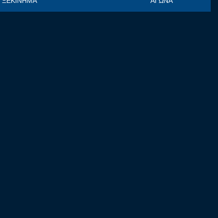
ΞΕΚΊΝΗΜΑ
ΑΓΏΝΑ