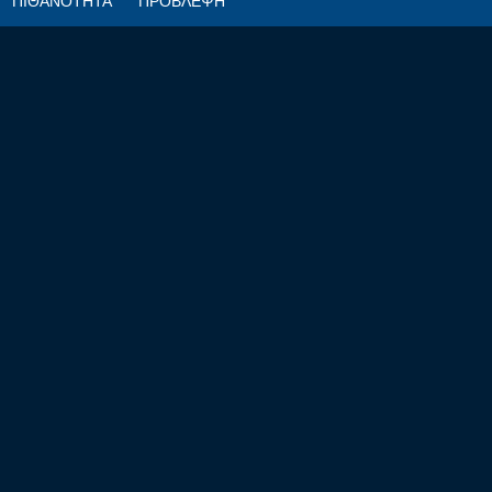
ΠΙΘΑΝΌΤΗΤΑ
ΠΡΌΒΛΕΨΗ